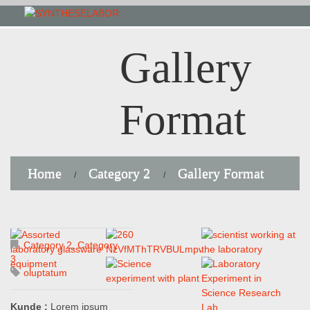
Gallery
Format
Home
Category 2
Gallery Format
Category 2
,
Category
3
oluptatum
Kunde :
Lorem ipsum