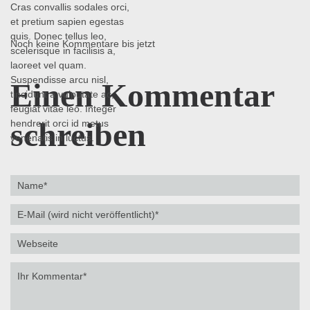
Cras convallis sodales orci,
et pretium sapien egestas
quis. Donec tellus leo,
Noch keine Kommentare bis jetzt
scelerisque in facilisis a,
laoreet vel quam.
Suspendisse arcu nisl,
Einen Kommentar
tincidunt a vulputate ac,
feugiat vitae leo. Integer
schreiben
hendrerit orci id metus
venenatis in luctus.