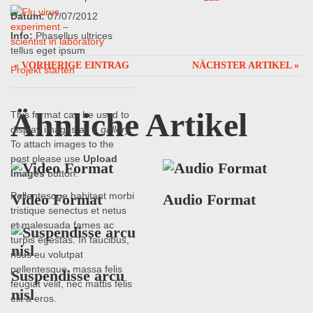
Datum:
07/07/2012
Info:
Phasellus ultrices
tellus eget ipsum
« VORHERIGE EINTRAG
NÄCHSTER ARTIKEL »
Projekt starten
Ähnliche Artikel
This format can be used to
display images as a
gallery
.
To attach images to the
post please use
Upload
Images
button.
Pellentesque habitant morbi
Video Format
Audio Format
tristique senectus et netus
et malesuada fames ac
turpis egestas. In faucibus,
risus eu volutpat
pellentesque, massa felis
Suspendisse arcu
feugiat velit, nec mattis felis
nisl
elit a eros.