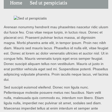
Home
Sed ut perspiciatis
Arenean nonummy hendrerit mau phaselntes nascetur ridic ulusm
dui fusce feu. Cras vitae neque turpis, in luctus risus. Donec et
placerat orci. Praesent pulvinar lectus massa, at dignissim
magna. Morbi pharetra ante elit, in tempor ipsum. Proin nec nibh
diam. Mauris sed mauris lacus. Phasellus id nulla elit, vitae feugiat
est. Donec at lorem ac dolor venenatis ultricies et auctor nisl. Ut in
congue felis. Mauris venenatis turpis eget eros semper feugiat.
Donec suscipit aliquam tellus non vestibulum. Mauris ut justo in
erat porttitor vehicula eget sed mi. Suspendisse potenti. Phasellus
adipiscing vulputate pharetra. Proin iaculis neque lacus, vel lacinia
dui.
Sed suscipit euismod eleifend. Donec non ligula nunc.
Pellentesque molestie posuere metus nec faucibus. Nam velit
nulla, malesuada quis commodo eu, interdum non libero. Etiam
ligula nulla, imperdiet nec pulvinar sit amet, sodales sed diam.
Maecenas imperdiet tellus at enim interdum et semper ante