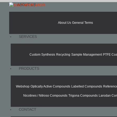
ABOUT US
About Us
General Terms
SERVICES
Custom Synthesis
Recycling
Sample Management
PTFE Coa
PRODUCTS
Webshop
Optically Active Compounds
Labelled Compounds
Referen
Nicotines / Nitroso Compounds
Trigona Compounds
Larodan Co
CONTACT