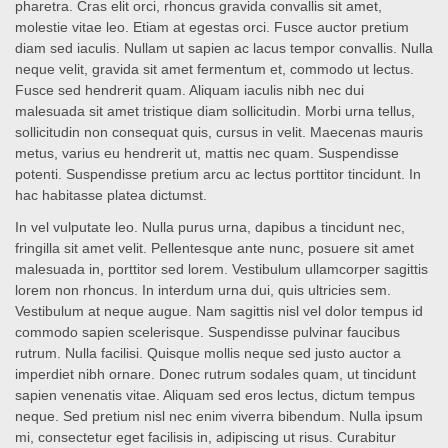
pharetra. Cras elit orci, rhoncus gravida convallis sit amet,
molestie vitae leo. Etiam at egestas orci. Fusce auctor pretium
diam sed iaculis. Nullam ut sapien ac lacus tempor convallis. Nulla
neque velit, gravida sit amet fermentum et, commodo ut lectus.
Fusce sed hendrerit quam. Aliquam iaculis nibh nec dui
malesuada sit amet tristique diam sollicitudin. Morbi urna tellus,
sollicitudin non consequat quis, cursus in velit. Maecenas mauris
metus, varius eu hendrerit ut, mattis nec quam. Suspendisse
potenti. Suspendisse pretium arcu ac lectus porttitor tincidunt. In
hac habitasse platea dictumst.
In vel vulputate leo. Nulla purus urna, dapibus a tincidunt nec,
fringilla sit amet velit. Pellentesque ante nunc, posuere sit amet
malesuada in, porttitor sed lorem. Vestibulum ullamcorper sagittis
lorem non rhoncus. In interdum urna dui, quis ultricies sem.
Vestibulum at neque augue. Nam sagittis nisl vel dolor tempus id
commodo sapien scelerisque. Suspendisse pulvinar faucibus
rutrum. Nulla facilisi. Quisque mollis neque sed justo auctor a
imperdiet nibh ornare. Donec rutrum sodales quam, ut tincidunt
sapien venenatis vitae. Aliquam sed eros lectus, dictum tempus
neque. Sed pretium nisl nec enim viverra bibendum. Nulla ipsum
mi, consectetur eget facilisis in, adipiscing ut risus. Curabitur