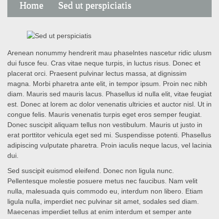
Home
Sed ut perspiciatis
Arenean nonummy hendrerit mau phaselntes nascetur ridic ulusm
dui fusce feu. Cras vitae neque turpis, in luctus risus. Donec et
placerat orci. Praesent pulvinar lectus massa, at dignissim
magna. Morbi pharetra ante elit, in tempor ipsum. Proin nec nibh
diam. Mauris sed mauris lacus. Phasellus id nulla elit, vitae feugiat
est. Donec at lorem ac dolor venenatis ultricies et auctor nisl. Ut in
congue felis. Mauris venenatis turpis eget eros semper feugiat.
Donec suscipit aliquam tellus non vestibulum. Mauris ut justo in
erat porttitor vehicula eget sed mi. Suspendisse potenti. Phasellus
adipiscing vulputate pharetra. Proin iaculis neque lacus, vel lacinia
dui.
Sed suscipit euismod eleifend. Donec non ligula nunc.
Pellentesque molestie posuere metus nec faucibus. Nam velit
nulla, malesuada quis commodo eu, interdum non libero. Etiam
ligula nulla, imperdiet nec pulvinar sit amet, sodales sed diam.
Maecenas imperdiet tellus at enim interdum et semper ante