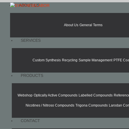
ABOUT US
About Us
General Terms
SERVICES
Custom Synthesis
Recycling
Sample Management
PTFE Coa
PRODUCTS
Webshop
Optically Active Compounds
Labelled Compounds
Referen
Nicotines / Nitroso Compounds
Trigona Compounds
Larodan Co
CONTACT