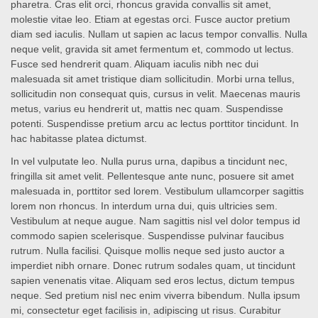
pharetra. Cras elit orci, rhoncus gravida convallis sit amet,
molestie vitae leo. Etiam at egestas orci. Fusce auctor pretium
diam sed iaculis. Nullam ut sapien ac lacus tempor convallis. Nulla
neque velit, gravida sit amet fermentum et, commodo ut lectus.
Fusce sed hendrerit quam. Aliquam iaculis nibh nec dui
malesuada sit amet tristique diam sollicitudin. Morbi urna tellus,
sollicitudin non consequat quis, cursus in velit. Maecenas mauris
metus, varius eu hendrerit ut, mattis nec quam. Suspendisse
potenti. Suspendisse pretium arcu ac lectus porttitor tincidunt. In
hac habitasse platea dictumst.
In vel vulputate leo. Nulla purus urna, dapibus a tincidunt nec,
fringilla sit amet velit. Pellentesque ante nunc, posuere sit amet
malesuada in, porttitor sed lorem. Vestibulum ullamcorper sagittis
lorem non rhoncus. In interdum urna dui, quis ultricies sem.
Vestibulum at neque augue. Nam sagittis nisl vel dolor tempus id
commodo sapien scelerisque. Suspendisse pulvinar faucibus
rutrum. Nulla facilisi. Quisque mollis neque sed justo auctor a
imperdiet nibh ornare. Donec rutrum sodales quam, ut tincidunt
sapien venenatis vitae. Aliquam sed eros lectus, dictum tempus
neque. Sed pretium nisl nec enim viverra bibendum. Nulla ipsum
mi, consectetur eget facilisis in, adipiscing ut risus. Curabitur