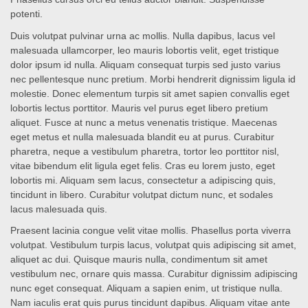
potenti.
Duis volutpat pulvinar urna ac mollis. Nulla dapibus, lacus vel
malesuada ullamcorper, leo mauris lobortis velit, eget tristique
dolor ipsum id nulla. Aliquam consequat turpis sed justo varius
nec pellentesque nunc pretium. Morbi hendrerit dignissim ligula id
molestie. Donec elementum turpis sit amet sapien convallis eget
lobortis lectus porttitor. Mauris vel purus eget libero pretium
aliquet. Fusce at nunc a metus venenatis tristique. Maecenas
eget metus et nulla malesuada blandit eu at purus. Curabitur
pharetra, neque a vestibulum pharetra, tortor leo porttitor nisl,
vitae bibendum elit ligula eget felis. Cras eu lorem justo, eget
lobortis mi. Aliquam sem lacus, consectetur a adipiscing quis,
tincidunt in libero. Curabitur volutpat dictum nunc, et sodales
lacus malesuada quis.
Praesent lacinia congue velit vitae mollis. Phasellus porta viverra
volutpat. Vestibulum turpis lacus, volutpat quis adipiscing sit amet,
aliquet ac dui. Quisque mauris nulla, condimentum sit amet
vestibulum nec, ornare quis massa. Curabitur dignissim adipiscing
nunc eget consequat. Aliquam a sapien enim, ut tristique nulla.
Nam iaculis erat quis purus tincidunt dapibus. Aliquam vitae ante