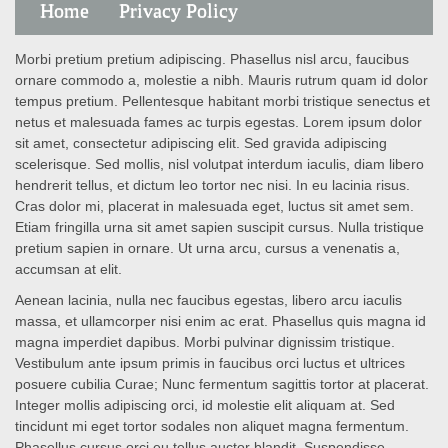
Home
Privacy Policy
Morbi pretium pretium adipiscing. Phasellus nisl arcu, faucibus
ornare commodo a, molestie a nibh. Mauris rutrum quam id dolor
tempus pretium. Pellentesque habitant morbi tristique senectus et
netus et malesuada fames ac turpis egestas. Lorem ipsum dolor
sit amet, consectetur adipiscing elit. Sed gravida adipiscing
scelerisque. Sed mollis, nisl volutpat interdum iaculis, diam libero
hendrerit tellus, et dictum leo tortor nec nisi. In eu lacinia risus.
Cras dolor mi, placerat in malesuada eget, luctus sit amet sem.
Etiam fringilla urna sit amet sapien suscipit cursus. Nulla tristique
pretium sapien in ornare. Ut urna arcu, cursus a venenatis a,
accumsan at elit.
Aenean lacinia, nulla nec faucibus egestas, libero arcu iaculis
massa, et ullamcorper nisi enim ac erat. Phasellus quis magna id
magna imperdiet dapibus. Morbi pulvinar dignissim tristique.
Vestibulum ante ipsum primis in faucibus orci luctus et ultrices
posuere cubilia Curae; Nunc fermentum sagittis tortor at placerat.
Integer mollis adipiscing orci, id molestie elit aliquam at. Sed
tincidunt mi eget tortor sodales non aliquet magna fermentum.
Phasellus cursus orci eu tellus auctor blandit. Suspendisse