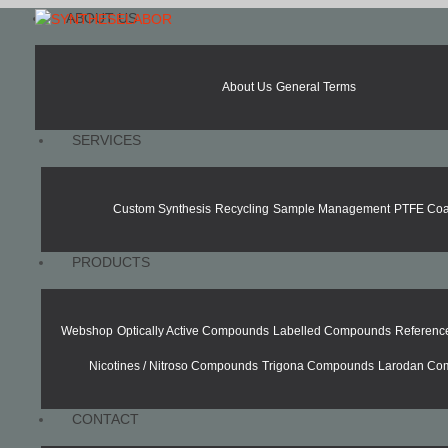
ABOUT US
About Us
General Terms
SERVICES
Custom Synthesis
Recycling
Sample Management
PTFE Coa
PRODUCTS
Webshop
Optically Active Compounds
Labelled Compounds
Referen
Nicotines / Nitroso Compounds
Trigona Compounds
Larodan Co
CONTACT