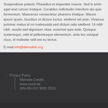
Suspendisse potenti. Phasellus et imperdiet mauris. Sed in enim
eget erat rutrum tristique. Curabitur sollicitudin interdum dui quis
fermentum. Maecenas consectetur pharetra tristique. Mauris
ipsum quam, faucibus ut dictum luctus, eleifend vel ante. Vivamus
pulvinar metus id mi malesuada sed dictum odio eleifend. Ut nibh
nibh, iaculis sed dignissim vitae, euismod quis ante. Quisque
scelerisque, velit id pellentesque elementum, ante leo volutpat
risus, id molestie velit est eu lectus.
E-mail:
info@demolink.org
Privacy Policy
Website-Credits
www.casid.de
DIN-EN-ISO 9001:2015