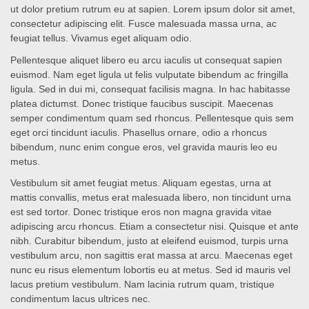
ut dolor pretium rutrum eu at sapien. Lorem ipsum dolor sit amet,
consectetur adipiscing elit. Fusce malesuada massa urna, ac
feugiat tellus. Vivamus eget aliquam odio.
Pellentesque aliquet libero eu arcu iaculis ut consequat sapien
euismod. Nam eget ligula ut felis vulputate bibendum ac fringilla
ligula. Sed in dui mi, consequat facilisis magna. In hac habitasse
platea dictumst. Donec tristique faucibus suscipit. Maecenas
semper condimentum quam sed rhoncus. Pellentesque quis sem
eget orci tincidunt iaculis. Phasellus ornare, odio a rhoncus
bibendum, nunc enim congue eros, vel gravida mauris leo eu
metus.
Vestibulum sit amet feugiat metus. Aliquam egestas, urna at
mattis convallis, metus erat malesuada libero, non tincidunt urna
est sed tortor. Donec tristique eros non magna gravida vitae
adipiscing arcu rhoncus. Etiam a consectetur nisi. Quisque et ante
nibh. Curabitur bibendum, justo at eleifend euismod, turpis urna
vestibulum arcu, non sagittis erat massa at arcu. Maecenas eget
nunc eu risus elementum lobortis eu at metus. Sed id mauris vel
lacus pretium vestibulum. Nam lacinia rutrum quam, tristique
condimentum lacus ultrices nec.